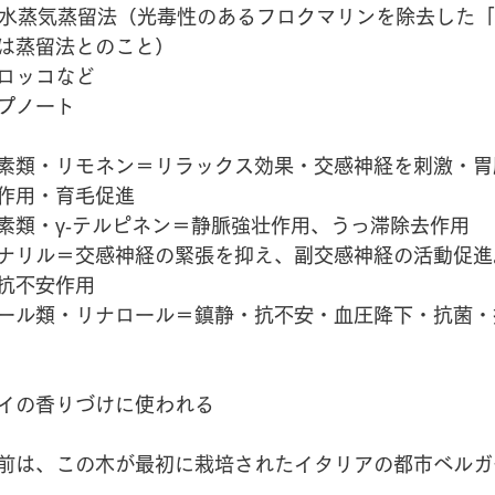
/ 水蒸気蒸留法（光毒性のあるフロクマリンを除去した
は蒸留法とのこと）
ロッコなど
プノート
素類・リモネン＝リラックス効果・交感神経を刺激・胃
作用・育毛促進
素類・γ‐テルピネン＝静脈強壮作用、うっ滞除去作用
ナリル＝交感神経の緊張を抑え、副交感神経の活動促進
抗不安作用
ール類・リナロール＝鎮静・抗不安・血圧降下・抗菌・
イの香りづけに使われる
前は、この木が最初に栽培されたイタリアの都市ベルガ