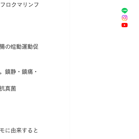
「フロクマリンフ
腸の蠕動運動促
。鎮静・鎮痛・
抗真菌
モに由来すると