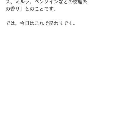
ス、ミルラ、ベンゾインなどの樹脂系
の香り」とのことです。
では、今日はこれで終わりです。
次回は「パチュリ」をまとめたいと思
います。
※このブログは私がアロマテラピー検
定１級を受けるにあたって、勉強を兼
ねて教科書・参考書・ネットなどでの
情報をまとめたものです。不足してい
たり間違っている部分もあるかもしれ
ないので参考程度に見るようにしてく
ださい。