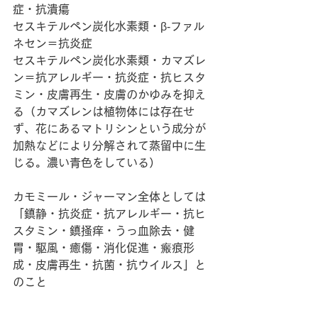
症・抗潰瘍
セスキテルペン炭化水素類・β‐ファル
ネセン＝抗炎症
セスキテルペン炭化水素類・カマズレ
ン＝抗アレルギー・抗炎症・抗ヒスタ
ミン・皮膚再生・皮膚のかゆみを抑え
る（カマズレンは植物体には存在せ
ず、花にあるマトリシンという成分が
加熱などにより分解されて蒸留中に生
じる。濃い青色をしている）
カモミール・ジャーマン全体としては
「鎮静・抗炎症・抗アレルギー・抗ヒ
スタミン・鎮掻痒・うっ血除去・健
胃・駆風・癒傷・消化促進・瘢痕形
成・皮膚再生・抗菌・抗ウイルス」と
のこと