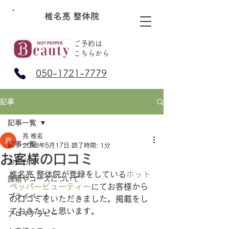
椎名亮 整体院
ご予約は
​こちらから
050-1721-7779
記事
記事一覧
亮 椎名
記事一覧
2018年5月17日
読了時間: 1分
お客様の口コミ
お知らせ
椎名亮 整体院が登録をしている
ホット
施術やコースについて
ペッパービューティー
にてお客様から
プライベート
の口コミをいただきました。掲載をし
ておきたいと思います。
アロマテラピー