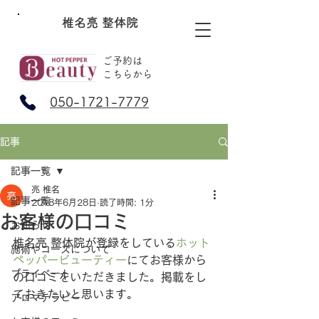
椎名亮 整体院
ご予約は
​こちらから
050-1721-7779
記事
記事一覧
亮 椎名
記事一覧
2018年6月28日
読了時間: 1分
お客様の口コミ
お知らせ
椎名亮 整体院が登録をしている
ホット
施術やコースについて
ペッパービューティー
にてお客様から
プライベート
の口コミをいただきました。掲載をし
ておきたいと思います。
アロマテラピー