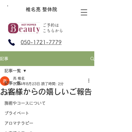
椎名亮 整体院
ご予約は
​こちらから
050-1721-7779
記事
記事一覧
亮 椎名
記事一覧
2024年8月23日
読了時間: 2分
お客様からの嬉しいご報告
お知らせ
施術やコースについて
プライベート
アロマテラピー